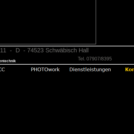
11 - D - 74523 Schwäbisch Hall
Tel. 07907/8395
entechnik